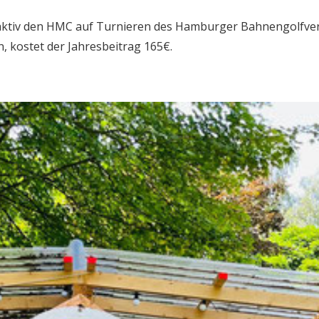
 aktiv den HMC auf Turnieren des Hamburger Bahnengolfve
, kostet der Jahresbeitrag 165€.