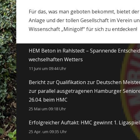
Für das, was man geboten bekommt, bietet der 
Anlage und der tollen Gesellschaft im Verein 
Wissenschaft „Minigolf“ für sich zu entdecken!
Neueste Beiträge
HEM Beton in Rahlstedt – Spannende Entschei
wechselhaften Wetters
11 Juni um 09:44 Uhr
Bericht zur Qualifikation zur Deutschen Meiste
zur parallel ausgetragenen Hamburger Senior
26.04. beim HMC
25 Mai um 09:18 Uhr
Erfolgreicher Auftakt: HMC gewinnt 1. Ligaspie
25 Apr. um 09:35 Uhr