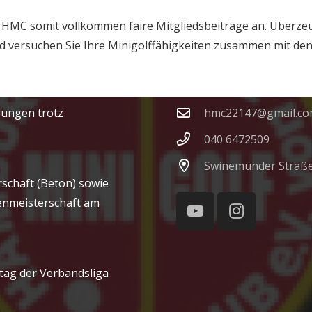
HMC somit vollkommen faire Mitgliedsbeiträge an. Überzeug
und versuchen Sie Ihre Minigolffähigkeiten zusammen mit de
Kontakt
dungen trotz
hmc22147@gmail.c
040 6472509
Swinemünder Straße
rschaft (Beton) sowie
enmeisterschaft am
ltag der Verbandsliga