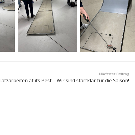
Nächster Beitrag
latzarbeiten at its Best – Wir sind startklar für die Saison!
Kontakt
dungen trotz
hmc22147@gmail.c
040 6472509
Swinemünder Straße