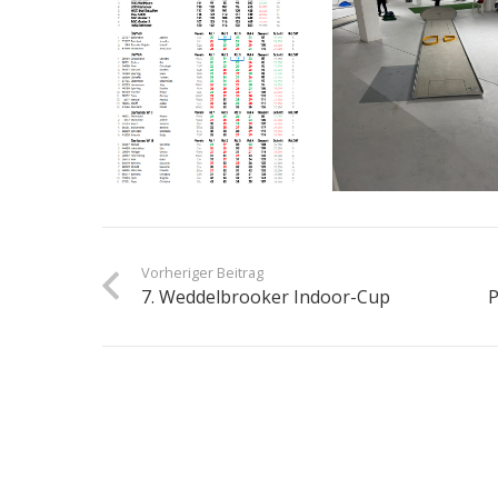
Vorheriger Beitrag
7. Weddelbrooker Indoor-Cup
P
Neueste Beiträge
HEM Beton in Rahlstedt – Spannende Entschei
wechselhaften Wetters
11 Juni um 09:44 Uhr