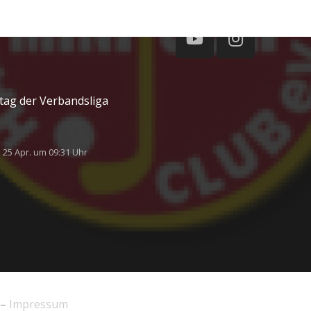
rschaft (Beton) sowie
enmeisterschaft am
ltag der Verbandsliga
25 Apr. um 09:31 Uhr
 –
Impressum